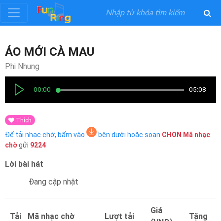
Đăng
ÁO MỚI CÀ MAU
ký
Phi Nhung
Đăng
00:00
05:08
nhập
Thích
Thể
Để tải nhạc chờ, bấm vào
bên dưới hoặc soạn
CHON
Mã nhạc
Loại
chờ
gửi
9224
Lời bài hát
Nghệ
Sĩ
Đang cập nhật
Khuyến
Giá
Tải
Mã nhạc chờ
Lượt tải
Tặng