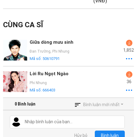
Mại
(VNĐ)
Hướng
CÙNG CA SĨ
Dẫn
Funring
Giữa dòng mưu sinh
Doanh
1,852
Đan Trường
,
Phi Nhung
Nghiệp
Mã số:
50610791
Lời Ru Ngọt Ngào
36
Phi Nhung
Mã số:
666403
0
Bình luận
Bình luận mới nhất
Hủy bỏ
Bình luận