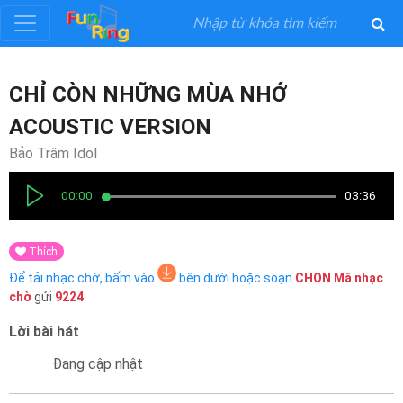
Đăng
CHỈ CÒN NHỮNG MÙA NHỚ
ký
ACOUSTIC VERSION
Đăng
Bảo Trâm Idol
nhập
00:00
03:36
Thể
Thích
Loại
Để tải nhạc chờ, bấm vào
bên dưới hoặc soạn
CHON
Mã nhạc
chờ
gửi
9224
Nghệ
Sĩ
Lời bài hát
Đang cập nhật
Khuyến