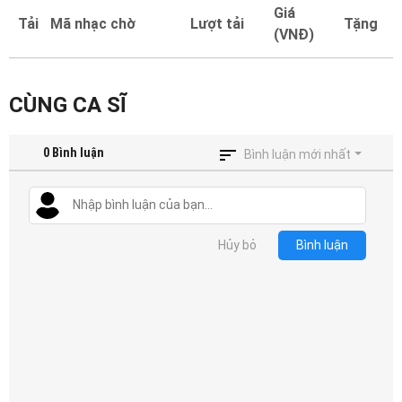
Mại
Giá
Tải
Mã nhạc chờ
Lượt tải
Tặng
(VNĐ)
Hướng
Dẫn
CÙNG CA SĨ
Funring
Doanh
0
Bình luận
Bình luận mới nhất
Nghiệp
Hủy bỏ
Bình luận