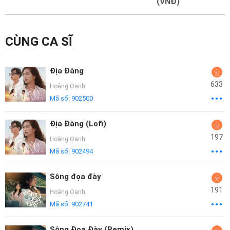
Mại
(VNĐ)
Hướng
CÙNG CA SĨ
Dẫn
Funring
Địa Đàng
Doanh
633
Hoàng Oanh
Nghiệp
Mã số:
902500
Địa Đàng (Lofi)
197
Hoàng Oanh
Mã số:
902494
Sông đọa đày
191
Hoàng Oanh
Mã số:
902741
Sông Đọa Đày (Remix)