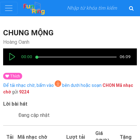
Đăng
CHUNG MỘNG
ký
Hoàng Oanh
Đăng
00:00
06:09
nhập
Thích
Thể
Để tải nhạc chờ, bấm vào
bên dưới hoặc soạn
CHON
Mã nhạc
Loại
chờ
gửi
9224
Lời bài hát
Nghệ
Sĩ
Đang cập nhật
Khuyến
Giá
Tải
Mã nhạc chờ
Lượt tải
Tặng