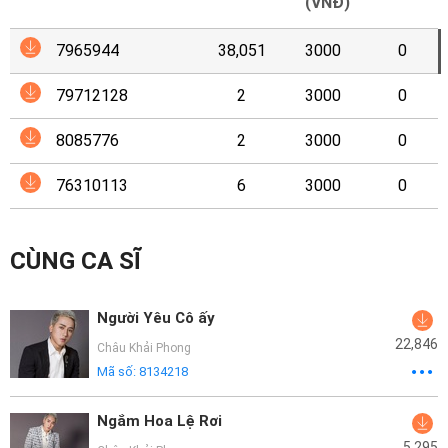
Mại
(VNĐ)
7965944
38,051
3000
0
Hướng
Dẫn
79712128
2
3000
0
Funring
8085776
2
3000
0
Doanh
76310113
6
3000
0
Nghiệp
CÙNG CA SĨ
Người Yêu Cô ấy
22,846
Châu Khải Phong
Mã số:
8134218
Ngắm Hoa Lệ Rơi
5,295