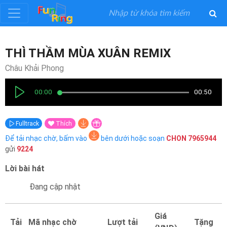
Đăng
THÌ THẦM MÙA XUÂN REMIX
ký
Châu Khải Phong
Đăng
00:00
00:50
nhập
Fulltrack
Thích
Thể
Để tải nhạc chờ, bấm vào
bên dưới hoặc soạn
CHON
7965944
Loại
gửi
9224
Lời bài hát
Nghệ
Sĩ
Đang cập nhật
Khuyến
Giá
Tải
Mã nhạc chờ
Lượt tải
Tặng