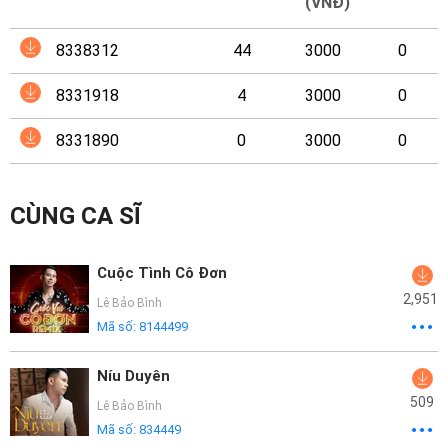
Mại
(VNĐ)
8338312
44
3000
0
Hướng
Dẫn
8331918
4
3000
0
Funring
8331890
0
3000
0
Doanh
Nghiệp
CÙNG CA SĨ
Cuộc Tình Cô Đơn
2,951
Lê Bảo Bình
Mã số:
8144499
Níu Duyên
509
Lê Bảo Bình
Mã số:
834449