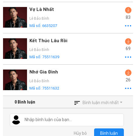
Vợ Là Nhất
83
Lê Bảo Bình
Mã số:
6635207
Kết Thúc Lâu Rồi
69
Lê Bảo Bình
Mã số:
75511639
Nhớ Gia Đình
26
Lê Bảo Bình
Mã số:
75511632
0
Bình luận
Bình luận mới nhất
Hủy bỏ
Bình luận