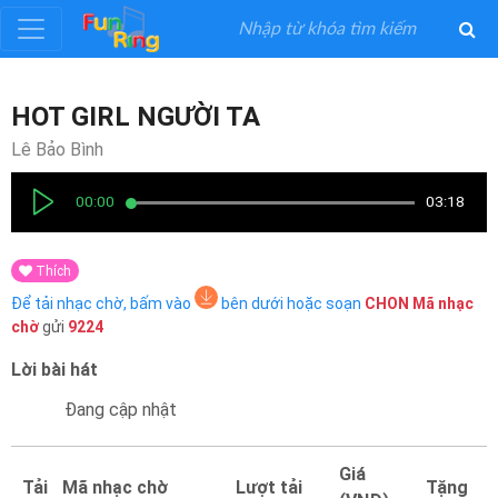
Đăng
HOT GIRL NGƯỜI TA
ký
Lê Bảo Bình
Đăng
00:00
03:18
nhập
Thích
Thể
Để tải nhạc chờ, bấm vào
bên dưới hoặc soạn
CHON
Mã nhạc
Loại
chờ
gửi
9224
Lời bài hát
Nghệ
Sĩ
Đang cập nhật
Khuyến
Giá
Tải
Mã nhạc chờ
Lượt tải
Tặng