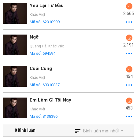
Yêu Lại Từ Đầu
2,665
Khắc Việt
Mã số:
62310999
Ngỡ
2,191
Quang Hà
,
Khắc Việt
Mã số:
694594
Cuối Cùng
454
Khắc Việt
Mã số:
69310837
Em Làm Gì Tối Nay
453
Khắc Việt
Mã số:
8138396
0
Bình luận
Bình luận mới nhất