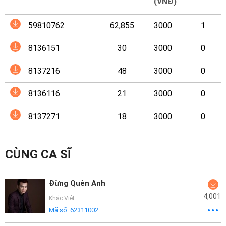
Mại
(VNĐ)
59810762
62,855
3000
1
Hướng
Dẫn
8136151
30
3000
0
Funring
8137216
48
3000
0
Doanh
8136116
21
3000
0
Nghiệp
8137271
18
3000
0
CÙNG CA SĨ
Đừng Quên Anh
4,001
Khắc Việt
Mã số:
62311002