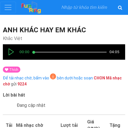
Đăng
ANH KHÁC HAY EM KHÁC
ký
Khắc Việt
Đăng
00:00
04:05
nhập
Thích
Thể
Để tải nhạc chờ, bấm vào
bên dưới hoặc soạn
CHON
Mã nhạc
Loại
chờ
gửi
9224
Lời bài hát
Nghệ
Sĩ
Đang cập nhật
Khuyến
Giá
Tải
Mã nhạc chờ
Lượt tải
Tặng