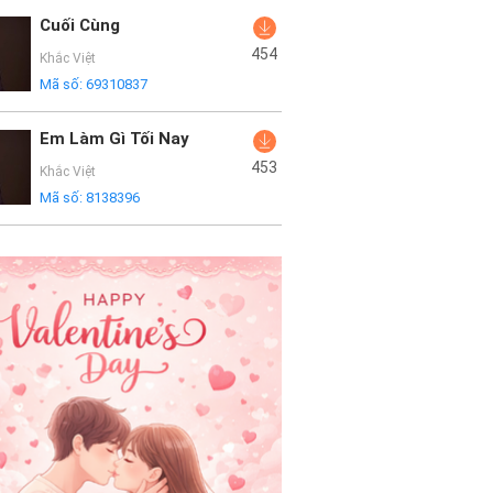
Cuối Cùng
454
Khắc Việt
Mã số:
69310837
Em Làm Gì Tối Nay
453
Khắc Việt
Mã số:
8138396