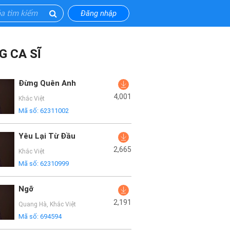
Đăng nhập
G CA SĨ
Đừng Quên Anh
4,001
Khắc Việt
Mã số:
62311002
Yêu Lại Từ Đầu
2,665
Khắc Việt
Mã số:
62310999
Ngỡ
2,191
Quang Hà
,
Khắc Việt
Mã số:
694594