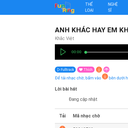
THỂ
NGHỆ
LOẠI
SĨ
ANH KHÁC HAY EM K
Khắc Việt
00:00
Fulltrack
Thích
Để tải nhạc chờ, bấm vào
bên dưới 
Lời bài hát
Đang cập nhật
Tải
Mã nhạc chờ