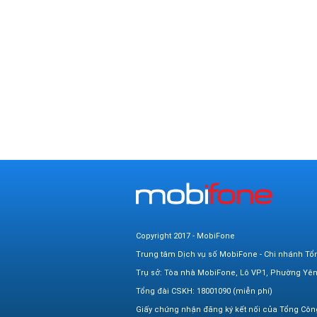
Copyright 2017 - MobiFone
Trung tâm Dịch vụ số MobiFone - Chi nhánh Tổ
Trụ sở: Tòa nhà MobiFone, Lô VP1, Phường Yê
Tổng đài CSKH: 18001090 (miễn phí)
Giấy chứng nhận đăng ký kết nối của Tổng Côn