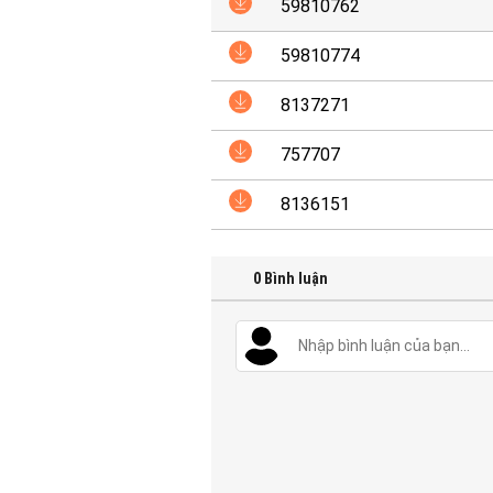
59810762
59810774
8137271
757707
8136151
0
Bình luận