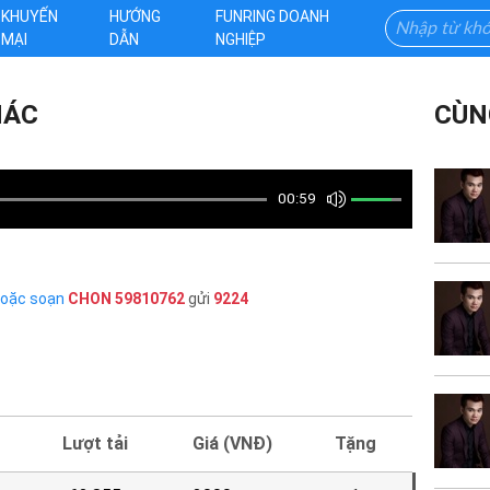
KHUYẾN
HƯỚNG
FUNRING DOANH
MẠI
DẪN
NGHIỆP
HÁC
CÙN
00:59
hoặc soạn
CHON
59810762
gửi
9224
Lượt tải
Giá (VNĐ)
Tặng