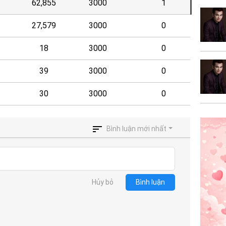
62,855
3000
1
27,579
3000
0
18
3000
0
39
3000
0
30
3000
0
Bình luận mới nhất
Hủy bỏ
Bình luận