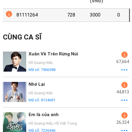
Mại
(VNĐ)
81111264
728
3000
0
Hướng
Dẫn
CÙNG CA SĨ
Funring
Doanh
Xuân Về Trên Rừng Núi
Nghiệp
67,664
Hồ Quang Hiếu
Mã số:
7966388
Nhớ Lại
44,813
Hồ Quang Hiếu
Mã số:
8134681
Em là của anh
26,324
Hồ Quang Hiếu
,
Hồ Việt Trung
Mã số:
7236446