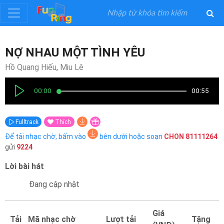
Đăng
NỢ NHAU MỘT TÌNH YÊU
ký
Hồ Quang Hiếu
,
Miu Lê
Đăng
00:00
00:55
nhập
Fulltrack
Thích
Thể
Để tải nhạc chờ, bấm vào
bên dưới hoặc soạn
CHON
81111264
Loại
gửi
9224
Lời bài hát
Nghệ
Sĩ
Đang cập nhật
Khuyến
Giá
Tải
Mã nhạc chờ
Lượt tải
Tặng