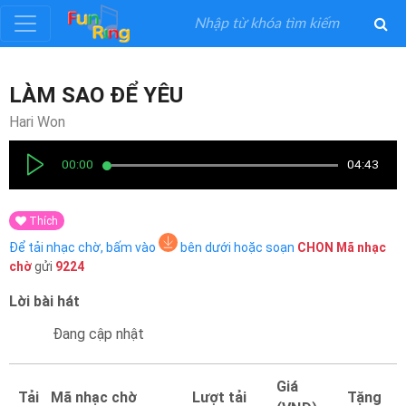
Đăng
LÀM SAO ĐỂ YÊU
ký
Hari Won
Đăng
00:00
04:43
nhập
Thích
Thể
Để tải nhạc chờ, bấm vào
bên dưới hoặc soạn
CHON
Mã nhạc
Loại
chờ
gửi
9224
Lời bài hát
Nghệ
Sĩ
Đang cập nhật
Khuyến
Giá
Tải
Mã nhạc chờ
Lượt tải
Tặng