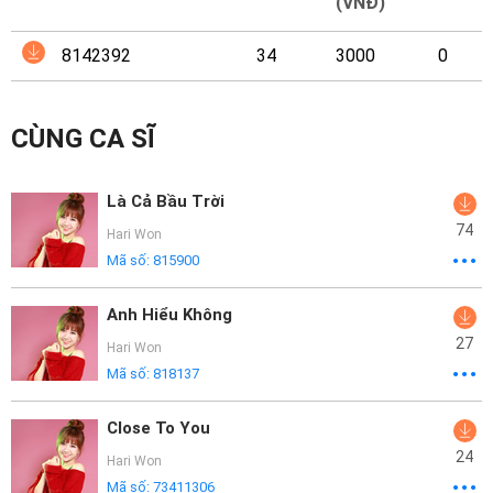
Mại
(VNĐ)
8142392
34
3000
0
Hướng
Dẫn
CÙNG CA SĨ
Funring
Doanh
Là Cả Bầu Trời
Nghiệp
74
Hari Won
Mã số:
815900
Anh Hiểu Không
27
Hari Won
Mã số:
818137
Close To You
24
Hari Won
Mã số:
73411306