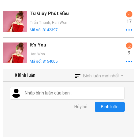
Từ Giây Phút Đầu
17
Trấn Thành
,
Hari Won
Mã số:
8142397
It's You
9
Hari Won
Mã số:
8154005
0
Bình luận
Bình luận mới nhất
Hủy bỏ
Bình luận