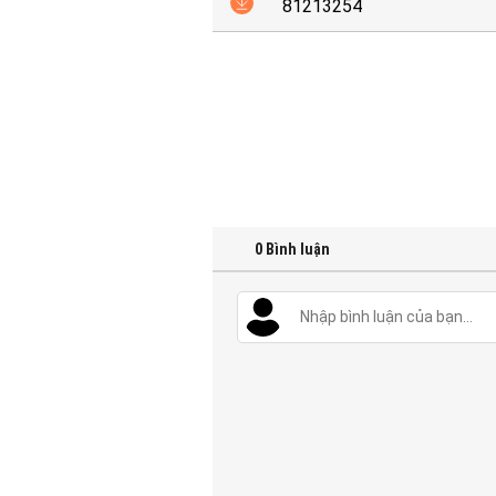
81213254
0
Bình luận