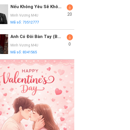
Nếu Không Yêu Sẽ Không Đau Lòng (Lofi)
20
Minh Vương M4U
Mã số:
73512777
Anh Có Đôi Bàn Tay (Bibo Remix)
0
Minh Vương M4U
Mã số:
8341565