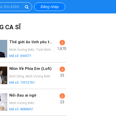
Đăng nhập
G CA SĨ
Thế giới ảo tình yêu thật
1,870
Minh Vương M4U
,
Trịnh Đình Quang
Mã số:
694577
Nhìn Về Phía Em (Lofi)
33
Đình Dũng
,
Minh Vương M4U
Mã số:
73512761
Nỗi đau ai ngờ
23
Minh Vương M4U
Mã số:
8089697