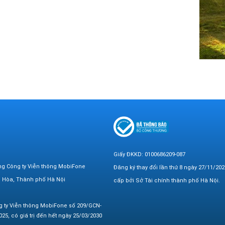
Giấy ĐKKD: 0100686209-087
ng Công ty Viễn thông MobiFone
Đăng ký thay đổi lần thứ 8 ngày 27/11/202
n Hòa, Thành phố Hà Nội
cấp bởi Sở Tài chính thành phố Hà Nội.
g ty Viễn thông MobiFone số 209/GCN-
25, có giá trị đến hết ngày 25/03/2030