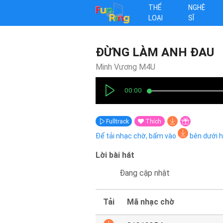
THỂ
NGHỆ
LOẠI
SĨ
ĐỪNG LÀM ANH ĐAU
Minh Vương M4U
00:00
Fulltrack
Thích
Để tải nhạc chờ, bấm vào
bên dưới 
Lời bài hát
Đang cập nhật
Tải
Mã nhạc chờ