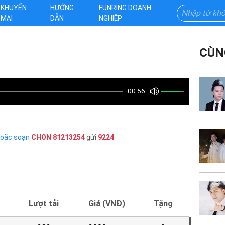
KHUYẾN
HƯỚNG
FUNRING DOANH
MẠI
DẪN
NGHIỆP
CÙN
00:56
hoặc soạn
CHON
81213254
gửi
9224
Lượt tải
Giá (VNĐ)
Tặng