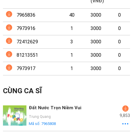
Mại
(VNĐ)
7965836
40
3000
0
Hướng
Dẫn
7973916
1
3000
0
Funring
72412629
3
3000
0
Doanh
81213551
1
3000
0
Nghiệp
7973917
1
3000
0
CÙNG CA SĨ
Đất Nước Trọn Niềm Vui
9,853
Trung Quang
Mã số:
7965808