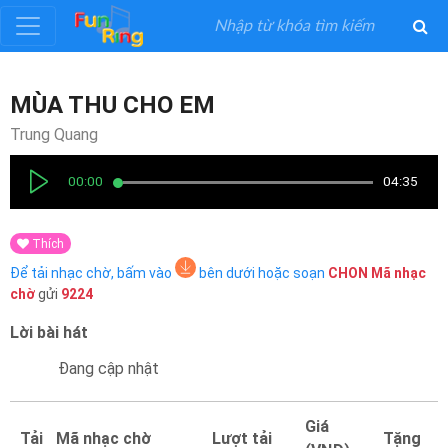
Đăng
MÙA THU CHO EM
ký
Trung Quang
Đăng
00:00
04:35
nhập
Thích
Thể
Để tải nhạc chờ, bấm vào
bên dưới hoặc soạn
CHON
Mã nhạc
Loại
chờ
gửi
9224
Lời bài hát
Nghệ
Sĩ
Đang cập nhật
Khuyến
Giá
Tải
Mã nhạc chờ
Lượt tải
Tặng