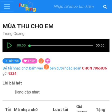
Đăng
MÙA THU CHO EM
ký
Trung Quang
Đăng
00:00
00:50
nhập
Fulltrack
Thích
Thể
Để tải nhạc chờ, bấm vào
bên dưới hoặc soạn
CHON
7965836
Loại
gửi
9224
Lời bài hát
Nghệ
Sĩ
Đang cập nhật
Khuyến
Giá
Tải
Mã nhạc chờ
Lượt tải
Tặng