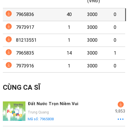
Mại
(VNĐ)
7965836
40
3000
0
Hướng
Dẫn
7973917
1
3000
0
Funring
81213551
1
3000
0
Doanh
7965835
14
3000
1
Nghiệp
7973916
1
3000
0
CÙNG CA SĨ
Đất Nước Trọn Niềm Vui
9,853
Trung Quang
Mã số:
7965808