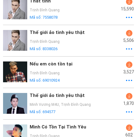
Thất tình
15,590
Trịnh Đình Quang
Mã số:
7558078
Thế giới ảo tình yêu thật
5,506
Trịnh Đình Quang
Mã số:
8338026
Nếu em còn tồn tại
3,527
Trịnh Đình Quang
Mã số:
69010924
Thế giới ảo tình yêu thật
1,870
Minh Vương M4U
,
Trịnh Đình Quang
Mã số:
694577
Mình Có Tồn Tại Tình Yêu
602
Trịnh Đình Quang