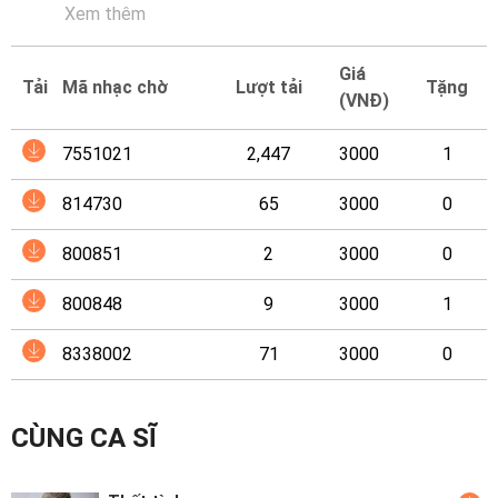
Mại
Xem thêm
Hướng
Giá
Tải
Mã nhạc chờ
Lượt tải
Tặng
Dẫn
(VNĐ)
Funring
7551021
2,447
3000
1
Doanh
814730
65
3000
0
Nghiệp
800851
2
3000
0
800848
9
3000
1
8338002
71
3000
0
CÙNG CA SĨ