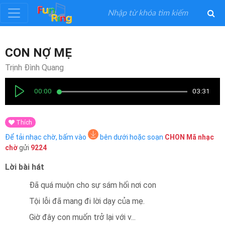
Đăng
CON NỢ MẸ
ký
Trịnh Đình Quang
Đăng
00:00
03:31
nhập
Thích
Thể
Để tải nhạc chờ, bấm vào
bên dưới hoặc soạn
CHON
Mã nhạc
Loại
chờ
gửi
9224
Lời bài hát
Nghệ
Sĩ
Đã quá muộn cho sự sám hối nơi con
Tội lỗi đã mang đi lời dạy của mẹ.
Khuyến
Giờ đây con muốn trở lại với v
...