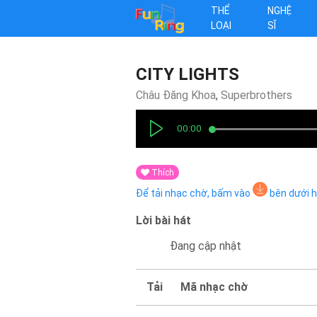
THỂ
NGHỆ
LOẠI
SĨ
CITY LIGHTS
Châu Đăng Khoa
,
Superbrothers
00:00
Thích
Để tải nhạc chờ, bấm vào
bên dưới 
Lời bài hát
Đang cập nhật
Tải
Mã nhạc chờ