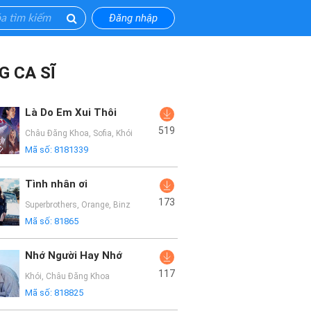
Đăng nhập
G CA SĨ
Là Do Em Xui Thôi
519
Châu Đăng Khoa
,
Sofia
,
Khói
Mã số:
8181339
Tình nhân ơi
173
Superbrothers
,
Orange
,
Binz
Mã số:
81865
Nhớ Người Hay Nhớ
117
Khói
,
Châu Đăng Khoa
Mã số:
818825