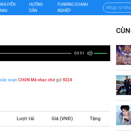
KHUYẾN
HƯỚNG
FUNRING DOANH
MẠI
DẪN
NGHIỆP
CÙN
03:51
hoặc soạn
CHON
Mã nhạc chờ
gửi
9224
Lượt tải
Giá (VNĐ)
Tặng