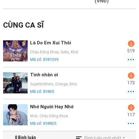
Mại
(VNĐ)
Hướng
CÙNG CA SĨ
Dẫn
Funring
Là Do Em Xui Thôi
Doanh
519
Châu Đăng Khoa
,
Sofia
,
Khói
Nghiệp
Mã số:
8181339
Tình nhân ơi
173
Superbrothers
,
Orange
,
Binz
Mã số:
81865
Nhớ Người Hay Nhớ
117
Khói
,
Châu Đăng Khoa
Mã số:
818825
0
Bình luận
Bình luận mới nhất