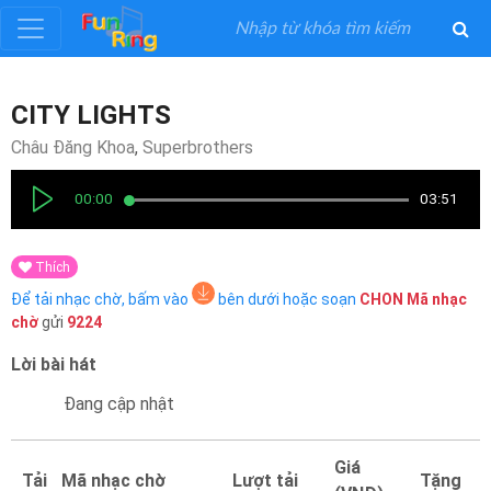
Đăng
CITY LIGHTS
ký
Châu Đăng Khoa
,
Superbrothers
Đăng
00:00
03:51
nhập
Thích
Thể
Để tải nhạc chờ, bấm vào
bên dưới hoặc soạn
CHON
Mã nhạc
Loại
chờ
gửi
9224
Lời bài hát
Nghệ
Sĩ
Đang cập nhật
Khuyến
Giá
Tải
Mã nhạc chờ
Lượt tải
Tặng