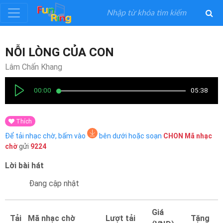
Đăng
NỖI LÒNG CỦA CON
ký
Lâm Chấn Khang
Đăng
00:00
05:38
nhập
Thích
Thể
Để tải nhạc chờ, bấm vào
bên dưới hoặc soạn
CHON
Mã nhạc
Loại
chờ
gửi
9224
Lời bài hát
Nghệ
Sĩ
Đang cập nhật
Khuyến
Giá
Tải
Mã nhạc chờ
Lượt tải
Tặng