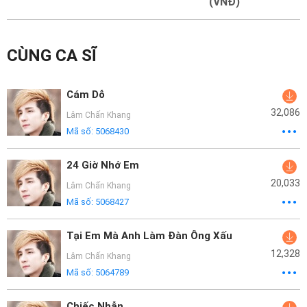
Mại
(VNĐ)
Hướng
CÙNG CA SĨ
Dẫn
Funring
Cám Dỗ
Doanh
32,086
Lâm Chấn Khang
Nghiệp
Mã số:
5068430
24 Giờ Nhớ Em
20,033
Lâm Chấn Khang
Mã số:
5068427
Tại Em Mà Anh Làm Đàn Ông Xấu
12,328
Lâm Chấn Khang
Mã số:
5064789
Chiếc Nhẫn