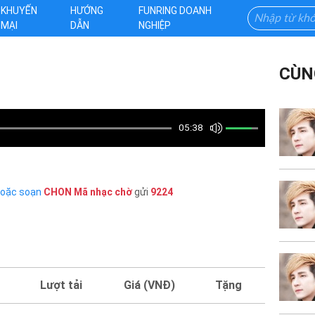
KHUYẾN
HƯỚNG
FUNRING DOANH
MẠI
DẪN
NGHIỆP
CÙN
05:38
hoặc soạn
CHON
Mã nhạc chờ
gửi
9224
Lượt tải
Giá (VNĐ)
Tặng