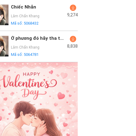
Chiếc Nhẫn
9,274
Lâm Chấn Khang
Mã số:
5068432
Ở phương đó hãy tha thứ cho anh
8,838
Lâm Chấn Khang
Mã số:
5064781