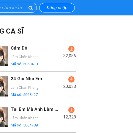
Đăng nhập
G CA SĨ
Cám Dỗ
32,086
Lâm Chấn Khang
Mã số:
5068430
24 Giờ Nhớ Em
20,033
Lâm Chấn Khang
Mã số:
5068427
Tại Em Mà Anh Làm Đàn Ông Xấu
12,328
Lâm Chấn Khang
Mã số:
5064789