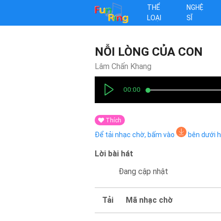
THỂ
NGHỆ
LOẠI
SĨ
NỖI LÒNG CỦA CON
Lâm Chấn Khang
00:00
Thích
Để tải nhạc chờ, bấm vào
bên dưới 
Lời bài hát
Đang cập nhật
Tải
Mã nhạc chờ