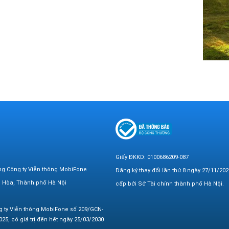
Giấy ĐKKD: 0100686209-087
ng Công ty Viễn thông MobiFone
Đăng ký thay đổi lần thứ 8 ngày 27/11/202
n Hòa, Thành phố Hà Nội
cấp bởi Sở Tài chính thành phố Hà Nội.
g ty Viễn thông MobiFone số 209/GCN-
25, có giá trị đến hết ngày 25/03/2030