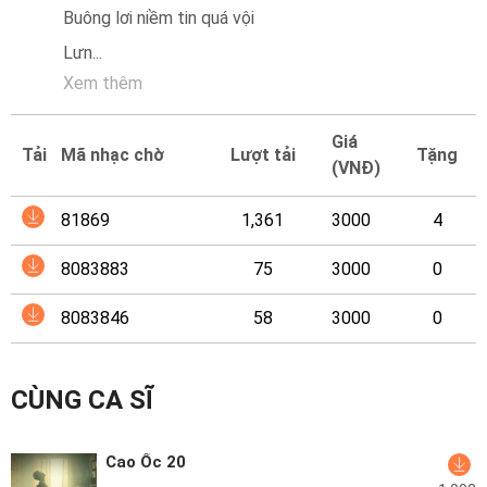
Mại
Buông lơi niềm tin quá vội
Lưn
...
Hướng
Xem thêm
Dẫn
Giá
Funring
Tải
Mã nhạc chờ
Lượt tải
Tặng
(VNĐ)
Doanh
Nghiệp
81869
1,361
3000
4
8083883
75
3000
0
8083846
58
3000
0
CÙNG CA SĨ
Cao Ốc 20