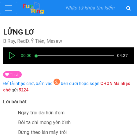
Đăng
LỬNG LƠ
ký
B Ray
,
RedD
,
Ý Tiên
,
Masew
Đăng
00:00
04:27
nhập
Thích
Thể
Để tải nhạc chờ, bấm vào
bên dưới hoặc soạn
CHON
Mã nhạc
Loại
chờ
gửi
9224
Lời bài hát
Nghệ
Sĩ
Ngày trôi dài hơn đêm
Đôi ta chỉ mong yên bình
Khuyến
Đừng theo làn mây trôi