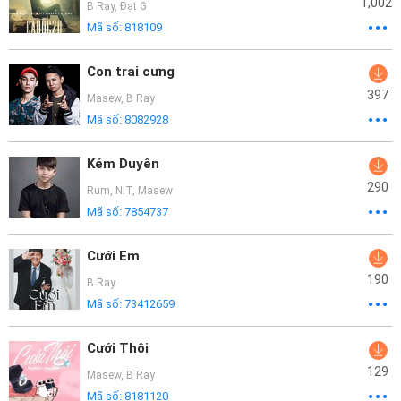
1,002
B Ray
,
Đạt G
Mã số:
818109
Con trai cưng
397
Masew
,
B Ray
Mã số:
8082928
Kém Duyên
290
Rum
,
NIT
,
Masew
Mã số:
7854737
Cưới Em
190
B Ray
Mã số:
73412659
Cưới Thôi
129
Masew
,
B Ray
Mã số:
8181120