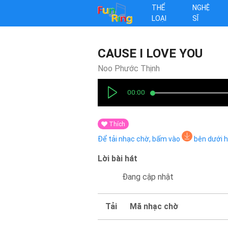
THỂ
NGHỆ
LOẠI
SĨ
CAUSE I LOVE YOU
Noo Phước Thịnh
00:00
Thích
Để tải nhạc chờ, bấm vào
bên dưới 
Lời bài hát
Đang cập nhật
Tải
Mã nhạc chờ