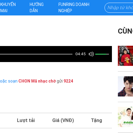
KHUYẾN
HƯỚNG
FUNRING DOANH
MẠI
DẪN
NGHIỆP
CÙN
04:45
hoặc soạn
CHON
Mã nhạc chờ
gửi
9224
Lượt tải
Giá (VNĐ)
Tặng