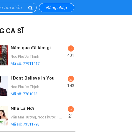
Đăng nhập
G CA SĨ
Năm qua đã làm gì
401
Noo Phước Thịnh
Mã số:
77911417
I Dont Believe In You
143
Noo Phước Thịnh
Mã số:
7781023
Nhà Là Nơi
21
Văn Mai Hương
,
Noo Phước Thịnh
Mã số:
73511793