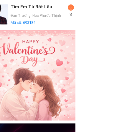
Tìm Em Từ Rất Lâu
8
Đan Trường
,
Noo Phước Thịnh
Mã số:
693184