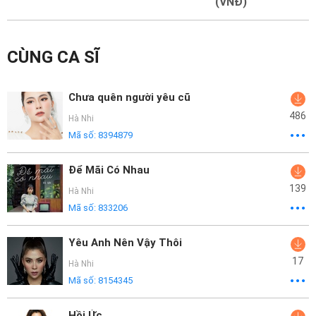
Mại
(VNĐ)
Hướng
CÙNG CA SĨ
Dẫn
Funring
Chưa quên người yêu cũ
Doanh
486
Hà Nhi
Nghiệp
Mã số:
8394879
Để Mãi Có Nhau
139
Hà Nhi
Mã số:
833206
Yêu Anh Nên Vậy Thôi
17
Hà Nhi
Mã số:
8154345
Hồi Ức