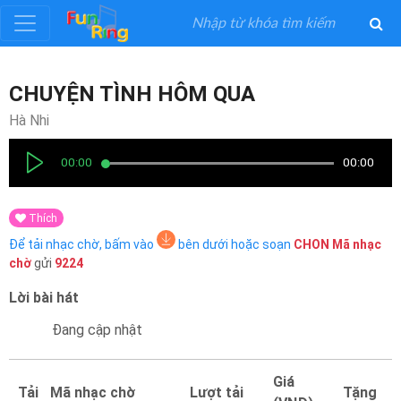
Đăng
CHUYỆN TÌNH HÔM QUA
ký
Hà Nhi
Đăng
00:00
00:00
nhập
Thích
Thể
Để tải nhạc chờ, bấm vào
bên dưới hoặc soạn
CHON
Mã nhạc
Loại
chờ
gửi
9224
Lời bài hát
Nghệ
Sĩ
Đang cập nhật
Khuyến
Giá
Tải
Mã nhạc chờ
Lượt tải
Tặng