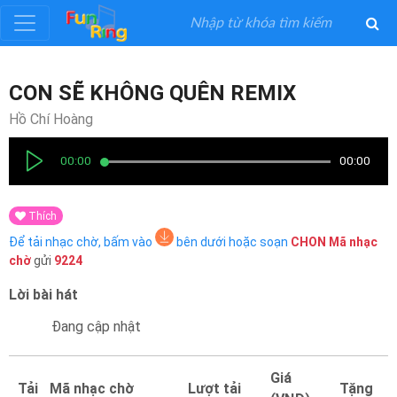
Đăng
CON SẼ KHÔNG QUÊN REMIX
ký
Hồ Chí Hoàng
Đăng
00:00
00:00
nhập
Thích
Thể
Để tải nhạc chờ, bấm vào
bên dưới hoặc soạn
CHON
Mã nhạc
Loại
chờ
gửi
9224
Lời bài hát
Nghệ
Sĩ
Đang cập nhật
Khuyến
Giá
Tải
Mã nhạc chờ
Lượt tải
Tặng