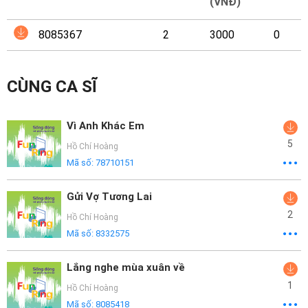
Mại
(VNĐ)
8085367
2
3000
0
Hướng
Dẫn
CÙNG CA SĨ
Funring
Doanh
Vì Anh Khác Em
Nghiệp
5
Hồ Chí Hoàng
Mã số:
78710151
Gửi Vợ Tương Lai
2
Hồ Chí Hoàng
Mã số:
8332575
Lắng nghe mùa xuân về
1
Hồ Chí Hoàng
Mã số:
8085418