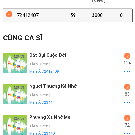
Mại
(VNĐ)
72412407
59
3000
0
Hướng
Dẫn
CÙNG CA SĨ
Funring
Doanh
Cát Bụi Cuộc Đời
Nghiệp
114
Thùy Dương
Mã số:
72412409
Người Thương Kẻ Nhớ
83
Thùy Dương
Mã số:
723414
Phương Xa Nhớ Mẹ
72
Thùy Dương
Mã số:
723410