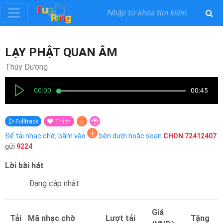
Đăng
LẠY PHẬT QUAN ÂM
ký
Thùy Dương
Đăng
00:00
00:45
nhập
Fulltrack
Thích
Thể
Để tải nhạc chờ, bấm vào
bên dưới hoặc soạn
CHON
72412407
Loại
gửi
9224
Lời bài hát
Nghệ
Sĩ
Đang cập nhật
Khuyến
Giá
Tải
Mã nhạc chờ
Lượt tải
Tặng