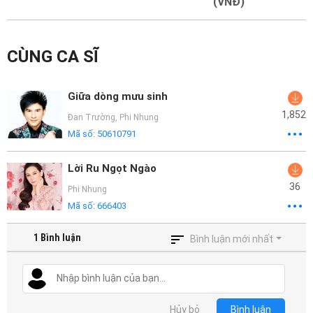
Mại
(VNĐ)
Hướng
CÙNG CA SĨ
Dẫn
Funring
Giữa dòng mưu sinh
Doanh
1,852
Đan Trường
,
Phi Nhung
Nghiệp
Mã số:
50610791
Lời Ru Ngọt Ngào
36
Phi Nhung
Mã số:
666403
1
Bình luận
Bình luận mới nhất
Hủy bỏ
Bình luận