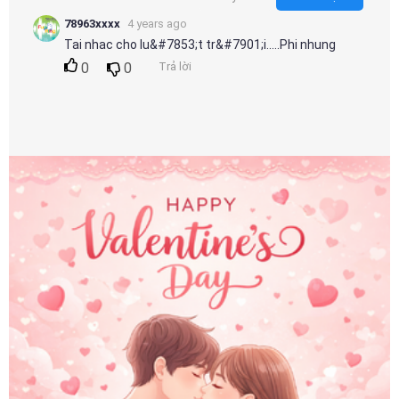
78963xxxx
4 years ago
Tai nhac cho lu&#7853;t tr&#7901;i.....Phi nhung
0
0
Trả lời