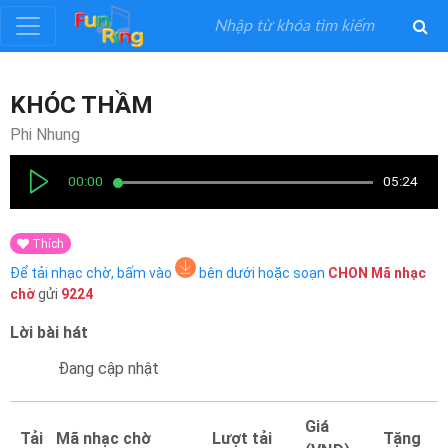
Đăng
KHÓC THẦM
ký
Phi Nhung
Đăng
00:00
05:24
nhập
Thích
Thể
Để tải nhạc chờ, bấm vào
bên dưới hoặc soạn
CHON
Mã nhạc
Loại
chờ
gửi
9224
Lời bài hát
Nghệ
Sĩ
Đang cập nhật
Khuyến
Giá
Tải
Mã nhạc chờ
Lượt tải
Tặng