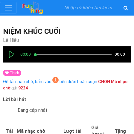
Đăng
NIỆM KHÚC CUỐI
ký
Lê Hiếu
Đăng
00:00
00:00
nhập
Thích
Thể
Để tải nhạc chờ, bấm vào
bên dưới hoặc soạn
CHON
Mã nhạc
Loại
chờ
gửi
9224
Lời bài hát
Nghệ
Sĩ
Đang cập nhật
Khuyến
Giá
Tải
Mã nhạc chờ
Lượt tải
Tặng