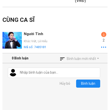
Mại
(VNĐ)
Hướng
CÙNG CA SĨ
Dẫn
Funring
Người Tình
Doanh
2
Khắc Việt
,
Lê Hiếu
Nghiệp
Mã số:
7485181
0
Bình luận
Bình luận mới nhất
Hủy bỏ
Bình luận