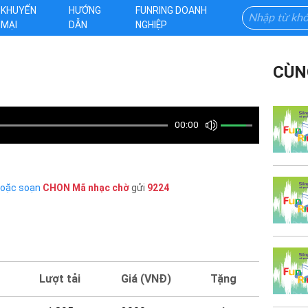
KHUYẾN
HƯỚNG
FUNRING DOANH
MẠI
DẪN
NGHIỆP
CÙN
00:00
hoặc soạn
CHON
Mã nhạc chờ
gửi
9224
Lượt tải
Giá (VNĐ)
Tặng