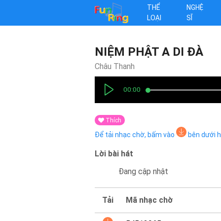
THỂ
NGHỆ
LOẠI
SĨ
NIỆM PHẬT A DI ĐÀ
Châu Thanh
00:00
Thích
Để tải nhạc chờ, bấm vào
bên dưới 
Lời bài hát
Đang cập nhật
Tải
Mã nhạc chờ