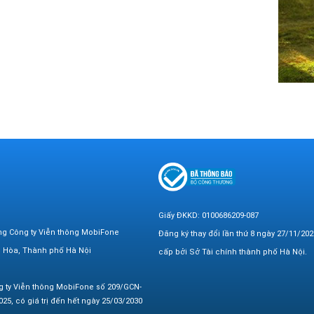
Giấy ĐKKD: 0100686209-087
ng Công ty Viễn thông MobiFone
Đăng ký thay đổi lần thứ 8 ngày 27/11/202
n Hòa, Thành phố Hà Nội
cấp bởi Sở Tài chính thành phố Hà Nội.
g ty Viễn thông MobiFone số 209/GCN-
25, có giá trị đến hết ngày 25/03/2030