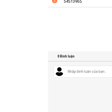
54513965
0
Bình luận