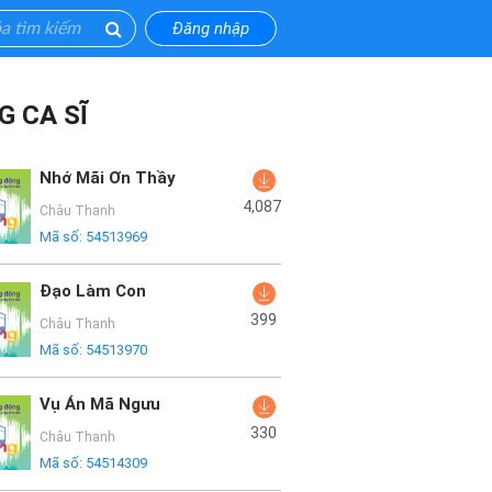
Đăng nhập
G CA SĨ
Nhớ Mãi Ơn Thầy
4,087
Châu Thanh
Mã số:
54513969
Đạo Làm Con
399
Châu Thanh
Mã số:
54513970
Vụ Án Mã Ngưu
330
Châu Thanh
Mã số:
54514309