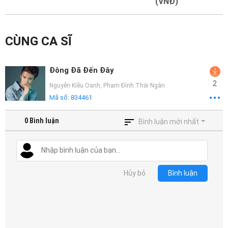
Mại
(VNĐ)
Hướng
CÙNG CA SĨ
Dẫn
Funring
Đông Đã Đến Đây
Doanh
2
Nguyễn Kiều Oanh
,
Phạm Đình Thái Ngân
Nghiệp
Mã số:
834461
0
Bình luận
Bình luận mới nhất
Hủy bỏ
Bình luận