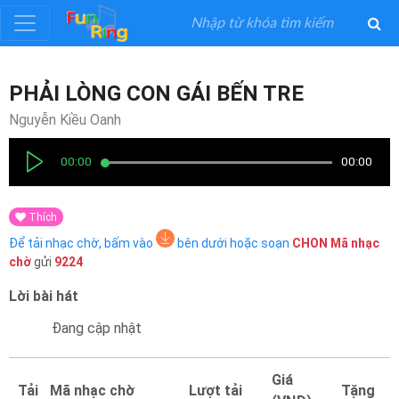
Đăng
PHẢI LÒNG CON GÁI BẾN TRE
ký
Nguyễn Kiều Oanh
Đăng
00:00
00:00
nhập
Thích
Thể
Để tải nhạc chờ, bấm vào
bên dưới hoặc soạn
CHON
Mã nhạc
Loại
chờ
gửi
9224
Lời bài hát
Nghệ
Sĩ
Đang cập nhật
Khuyến
Giá
Tải
Mã nhạc chờ
Lượt tải
Tặng