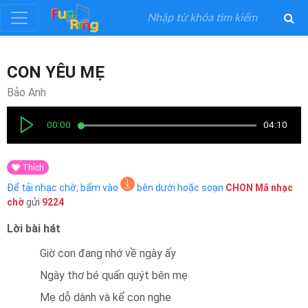
Đăng
CON YÊU MẸ
ký
Bảo Anh
Đăng
00:00
04:10
nhập
Thích
Thể
Để tải nhạc chờ, bấm vào
bên dưới hoặc soạn
CHON
Mã nhạc
Loại
chờ
gửi
9224
Lời bài hát
Nghệ
Sĩ
Giờ con đang nhớ về ngày ấy
Ngày thơ bé quấn quýt bên mẹ
Khuyến
Mẹ dỗ dành và kể con nghe