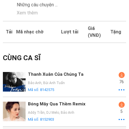
Mại
Những câu chuyện
...
Xem thêm
Hướng
Dẫn
Giá
Tải
Mã nhạc chờ
Lượt tải
Tặng
(VNĐ)
Funring
Doanh
Nghiệp
CÙNG CA SĨ
Thanh Xuân Của Chúng Ta
76
Bảo Anh
,
Bùi Anh Tuấn
Mã số:
8142575
Bóng Mây Qua Thềm Remix
5
Addy Trần
,
DJ Melo
,
Bảo Anh
Mã số:
8152903