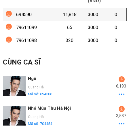
Mại
(VNĐ)
694590
11,818
3000
0
Hướng
Dẫn
79611099
65
3000
0
Funring
79611098
320
3000
0
Doanh
Nghiệp
CÙNG CA SĨ
Ngỡ
6,193
Quang Hà
Mã số:
694586
Nhớ Mùa Thu Hà Nội
3,587
Quang Hà
Mã số:
704454