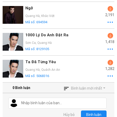
Ngỡ
2,191
Quang Hà
,
Khắc Việt
Mã số:
694594
1000 Lý Do Anh Đặt Ra
1,418
Sơn Ca
,
Quang Hà
Mã số:
8129105
Ta Đã Từng Yêu
1,282
Quang Hà
,
Quách An An
Mã số:
5068316
0
Bình luận
Bình luận mới nhất
Hủy bỏ
Bình luận