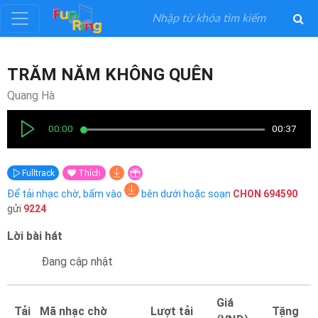
Đăng
TRĂM NĂM KHÔNG QUÊN
ký
Quang Hà
Đăng
00:00
00:37
nhập
Fulltrack
Thích
Thể
Để tải nhạc chờ, bấm vào
bên dưới hoặc soạn
CHON
694590
Loại
gửi
9224
Lời bài hát
Nghệ
Sĩ
Đang cập nhật
Khuyến
Giá
Tải
Mã nhạc chờ
Lượt tải
Tặng