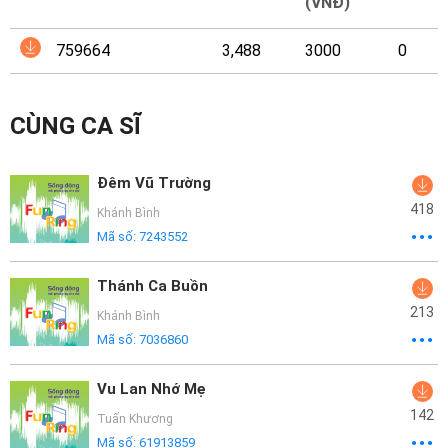
Mại
(VNĐ)
759664
3,488
3000
0
Hướng
Dẫn
CÙNG CA SĨ
Funring
Doanh
Đêm Vũ Trường
Nghiệp
418
Khánh Bình
Mã số:
7243552
Thánh Ca Buồn
213
Khánh Bình
Mã số:
7036860
Vu Lan Nhớ Mẹ
142
Tuấn Khương
Mã số:
61913859