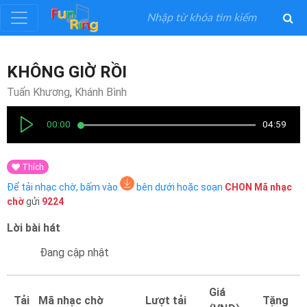
Đăng
KHÔNG GIỜ RỒI
ký
Tuấn Khương
,
Khánh Bình
Đăng
00:00
04:59
nhập
Thích
Thể
Để tải nhạc chờ, bấm vào
bên dưới hoặc soạn
CHON
Mã nhạc
Loại
chờ
gửi
9224
Lời bài hát
Nghệ
Sĩ
Đang cập nhật
Khuyến
Giá
Tải
Mã nhạc chờ
Lượt tải
Tặng