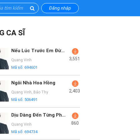
Đăng nhập
G CA SĨ
Nếu Lúc Trước Em Đừng Tới
3,551
Quang Vinh
Mã số:
694601
Ngôi Nhà Hoa Hồng
2,403
Quang Vinh
,
Bảo Thy
Mã số:
506491
Dịu Dàng Đến Từng Phút Giây
860
Quang Vinh
Mã số:
694734