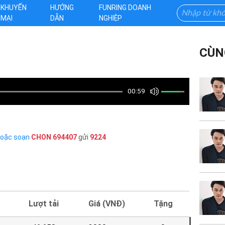
KHUYẾN
HƯỚNG
FUNRING DOANH
MẠI
DẪN
NGHIỆP
CÙN
00:59
hoặc soạn
CHON
694407
gửi
9224
Lượt tải
Giá (VNĐ)
Tặng