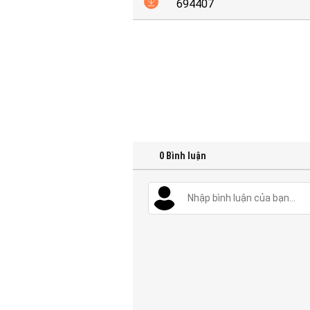
694407
0
Bình luận