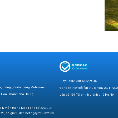
Giấy ĐKKD: 0100686209-087
ng Công ty Viễn thông MobiFone
Đăng ký thay đổi lần thứ 8 ngày 27/11/202
n Hòa, Thành phố Hà Nội
cấp bởi Sở Tài chính thành phố Hà Nội.
g ty Viễn thông MobiFone số 209/GCN-
25, có giá trị đến hết ngày 25/03/2030