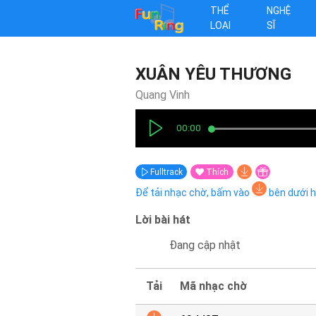
THỂ
NGHỆ
LOẠI
SĨ
XUÂN YÊU THƯƠNG
Quang Vinh
00:00
Fulltrack
Thích
Để tải nhạc chờ, bấm vào
bên dưới 
Lời bài hát
Đang cập nhật
Tải
Mã nhạc chờ