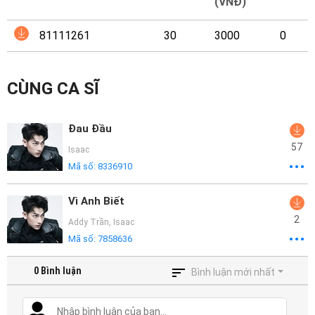
Mại
(VNĐ)
81111261
30
3000
0
Hướng
Dẫn
CÙNG CA SĨ
Funring
Doanh
Đau Đầu
Nghiệp
57
Isaac
Mã số:
8336910
Vì Anh Biết
2
Addy Trần
,
Isaac
Mã số:
7858636
0
Bình luận
Bình luận mới nhất