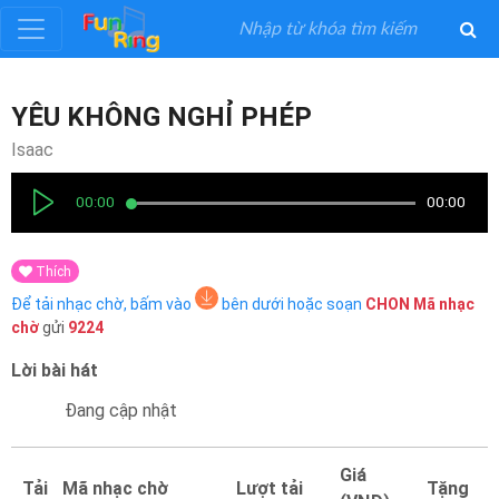
Đăng
YÊU KHÔNG NGHỈ PHÉP
ký
Isaac
Đăng
00:00
00:00
nhập
Thích
Thể
Để tải nhạc chờ, bấm vào
bên dưới hoặc soạn
CHON
Mã nhạc
Loại
chờ
gửi
9224
Lời bài hát
Nghệ
Sĩ
Đang cập nhật
Khuyến
Giá
Tải
Mã nhạc chờ
Lượt tải
Tặng