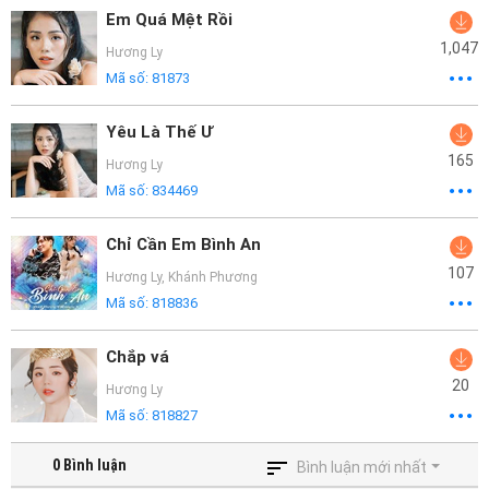
Em Quá Mệt Rồi
1,047
Hương Ly
Mã số:
81873
Yêu Là Thế Ư
165
Hương Ly
Mã số:
834469
Chỉ Cần Em Bình An
107
Hương Ly
,
Khánh Phương
Mã số:
818836
Chắp vá
20
Hương Ly
Mã số:
818827
0
Bình luận
Bình luận mới nhất