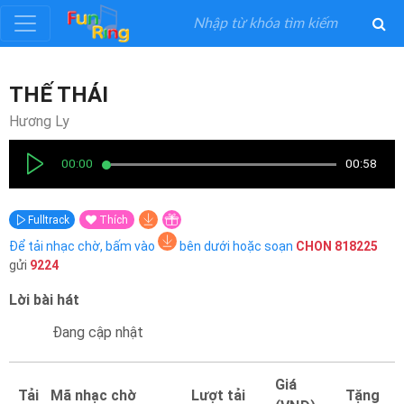
Đăng
THẾ THÁI
ký
Hương Ly
Đăng
00:00
00:58
nhập
Fulltrack
Thích
Thể
Để tải nhạc chờ, bấm vào
bên dưới hoặc soạn
CHON
818225
Loại
gửi
9224
Lời bài hát
Nghệ
Sĩ
Đang cập nhật
Khuyến
Giá
Tải
Mã nhạc chờ
Lượt tải
Tặng