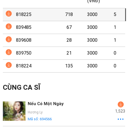
Mại
(VNĐ)
818225
718
3000
5
Hướng
Dẫn
839485
67
3000
1
Funring
839608
28
3000
1
Doanh
839750
21
3000
0
Nghiệp
818224
135
3000
0
CÙNG CA SĨ
Nếu Có Một Ngày
1,523
Hương Ly
Mã số:
694566