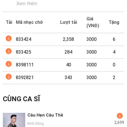
Mại
Xem thêm
Hướng
Giá
Tải
Mã nhạc chờ
Lượt tải
Tặng
Dẫn
(VNĐ)
Funring
833424
2,358
3000
6
Doanh
833425
284
3000
4
Nghiệp
8398111
40
3000
0
8392821
343
3000
2
CÙNG CA SĨ
Câu Hẹn Câu Thề
2,699
Đình Dũng