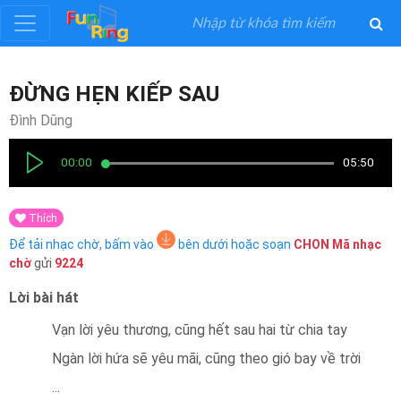
Đăng
ĐỪNG HẸN KIẾP SAU
ký
Đình Dũng
Đăng
00:00
05:50
nhập
Thích
Thể
Để tải nhạc chờ, bấm vào
bên dưới hoặc soạn
CHON
Mã nhạc
Loại
chờ
gửi
9224
Lời bài hát
Nghệ
Sĩ
Vạn lời yêu thương, cũng hết sau hai từ chia tay
Khuyến
...