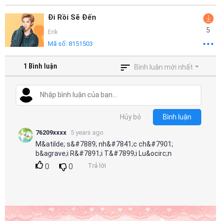
Đi Rồi Sẽ Đến
5
Erik
Mã số:
8151503
1
Bình luận
Bình luận mới nhất
Hủy bỏ
Bình luận
76209xxxx
5 years ago
M&atilde; s&#7889; nh&#7841;c ch&#7901;
b&agrave;i R&#7891;i T&#7899;i Lu&ocirc;n
0
0
Trả lời