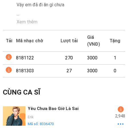
Mại
...
Hướng
Xem thêm
Dẫn
Giá
Funring
Tải
Mã nhạc chờ
Lượt tải
Tặng
(VNĐ)
Doanh
Nghiệp
8181122
270
3000
1
8181303
27
3000
0
CÙNG CA SĨ
Yêu Chưa Bao Giờ Là Sai
2,948
Erik
Mã số:
8336470