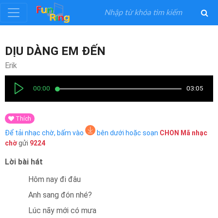
Đăng
DỊU DÀNG EM ĐẾN
ký
Erik
Đăng
00:00
03:05
nhập
Thích
Thể
Để tải nhạc chờ, bấm vào
bên dưới hoặc soạn
CHON
Mã nhạc
Loại
chờ
gửi
9224
Lời bài hát
Nghệ
Sĩ
Hôm nay đi đâu
Anh sang đón nhé?
Khuyến
Lúc nãy mới có mưa