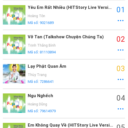
Yêu Em Rất Nhiều (HITStory Live Version)
01
Hoàng Tôn
Mã số:
9021689
Vỡ Tan (Talkshow Chuyện Chúng Ta)
02
Trịnh Thăng Bình
Mã số:
81110894
Lạy Phật Quan Âm
03
Thùy Trang
Mã số:
7286641
Ngu Nghếch
04
Hoàng Dũng
Mã số:
79614979
Em Không Quay Về (HITStory Live Version)
05