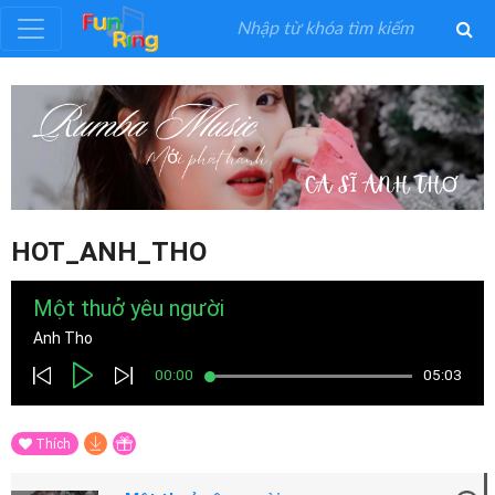
Đăng
ký
Đăng
nhập
HOT_ANH_THO
Thể
Một thuở yêu người
Loại
Anh Tho
00:00
05:03
Nghệ
Sĩ
Thích
Khuyến