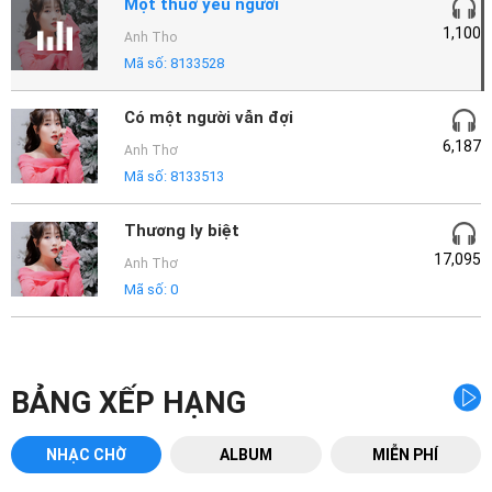
Mại
Một thuở yêu người
1,100
Anh Tho
Hướng
Mã số:
8133528
Dẫn
Có một người vẫn đợi
6,187
Funring
Anh Thơ
Doanh
Mã số:
8133513
Nghiệp
Thương ly biệt
17,095
Anh Thơ
Mã số:
0
BẢNG XẾP HẠNG
NHẠC CHỜ
ALBUM
MIỄN PHÍ