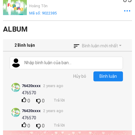
Hoàng Tôn
Mã số:
9022385
ALBUM
2
Bình luận
Bình luận mới nhất
Hủy bỏ
Bình luận
76420xxxx
2 years ago
476570
0
0
Trả lời
76420xxxx
2 years ago
476570
0
0
Trả lời