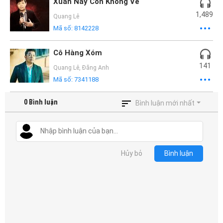
Mại
Xuân Này Con Không Về
1,489
Quang Lê
Hướng
Mã số:
8142228
Dẫn
Cô Hàng Xóm
141
Funring
Quang Lê
,
Đăng Anh
Mã số:
7341188
Doanh
Nghiệp
0
Bình luận
Bình luận mới nhất
Hủy bỏ
Bình luận