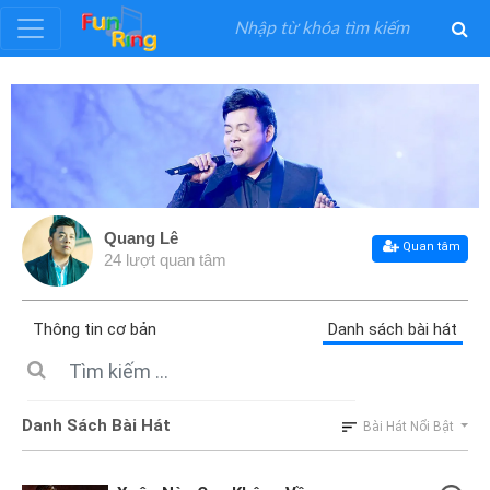
Đăng
ký
Đăng
nhập
Quang Lê
Quan tâm
24 lượt quan tâm
Thể
Loại
Thông tin cơ bản
Danh sách bài hát
Nghệ
Sĩ
Danh Sách Bài Hát
Bài Hát Nổi Bật
Khuyến