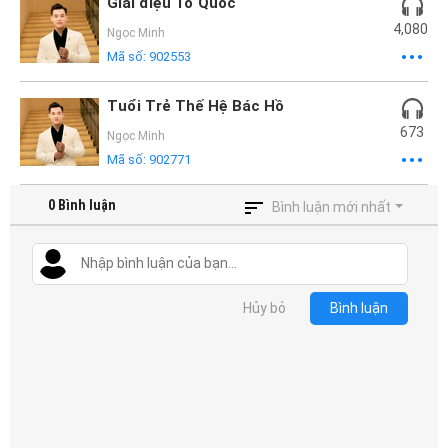
Mại
Giai điệu Tổ Quốc
4,080
Ngọc Minh
Hướng
Mã số:
902553
Dẫn
Tuổi Trẻ Thế Hệ Bác Hồ
673
Funring
Ngọc Minh
Mã số:
902771
Doanh
Nghiệp
0
Bình luận
Bình luận mới nhất
Hủy bỏ
Bình luận