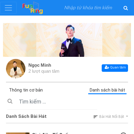
Đăng
ký
Đăng
nhập
Ngọc Minh
Quan tâm
2 lượt quan tâm
Thể
Loại
Thông tin cơ bản
Danh sách bài hát
Nghệ
Sĩ
Danh Sách Bài Hát
Bài Hát Nổi Bật
Khuyến