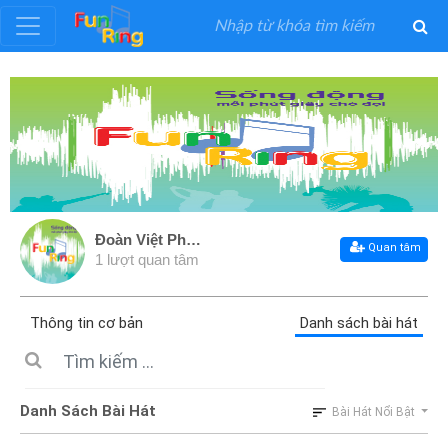
Đăng
ký
Đăng
nhập
Đoàn Việt Phương
Quan tâm
1 lượt quan tâm
Thể
Loại
Thông tin cơ bản
Danh sách bài hát
Nghệ
Sĩ
Danh Sách Bài Hát
Bài Hát Nổi Bật
Khuyến