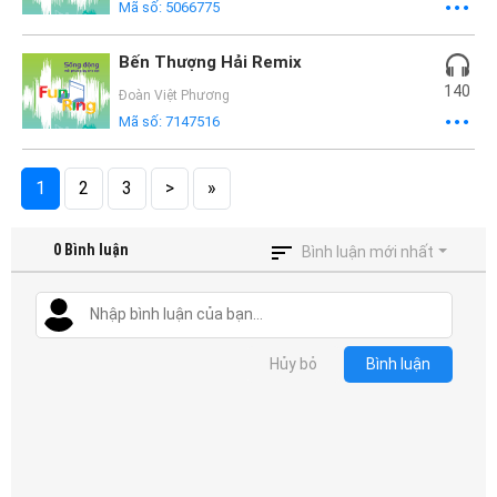
Mã số:
5066775
Bến Thượng Hải Remix
140
Đoàn Việt Phương
Mã số:
7147516
1
2
3
>
»
0
Bình luận
Bình luận mới nhất
Hủy bỏ
Bình luận