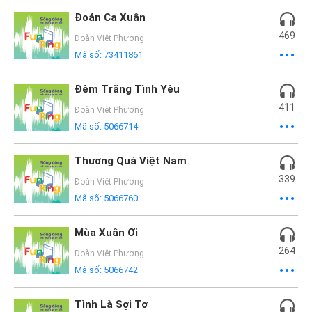
Mại
Đoản Ca Xuân
469
Hướng
Đoàn Việt Phương
Mã số:
73411861
Dẫn
Đêm Trăng Tình Yêu
Funring
411
Đoàn Việt Phương
Doanh
Mã số:
5066714
Nghiệp
Thương Quá Việt Nam
339
Đoàn Việt Phương
Mã số:
5066760
Mùa Xuân Ơi
264
Đoàn Việt Phương
Mã số:
5066742
Tình Là Sợi Tơ