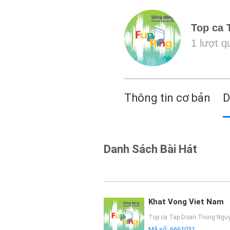
Top ca 
1 lượt 
Thông tin cơ bản
D
Danh Sách Bài Hát
Khat Vong Viet Nam
Top ca Tap Doan Trung Ngu
Mã số:
6661031