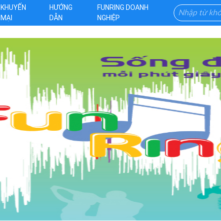
KHUYẾN
HƯỚNG
FUNRING DOANH
MẠI
DẪN
NGHIỆP