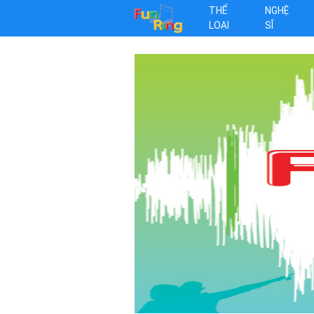
THỂ
NGHỆ
LOẠI
SĨ