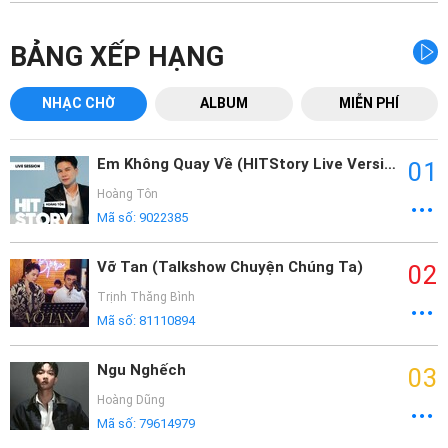
Mại
BẢNG XẾP HẠNG
Hướng
Dẫn
NHẠC CHỜ
ALBUM
MIỄN PHÍ
Funring
Doanh
Em Không Quay Về (HITStory Live Version)
01
Nghiệp
Hoàng Tôn
Mã số:
9022385
Vỡ Tan (Talkshow Chuyện Chúng Ta)
02
Trịnh Thăng Bình
Mã số:
81110894
Ngu Nghếch
03
Hoàng Dũng
Mã số:
79614979