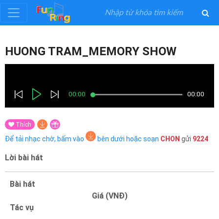
Đăng
HUONG TRAM_MEMORY SHOW
ký
Đăng
nhập
00:00
00:00
Thích
Thể
Để tải nhạc chờ, bấm vào
bên dưới hoặc soạn
CHON
gửi
9224
Loại
Lời bài hát
Nghệ
Sĩ
Bài hát
Giá (VNĐ)
Khuyến
Tác vụ