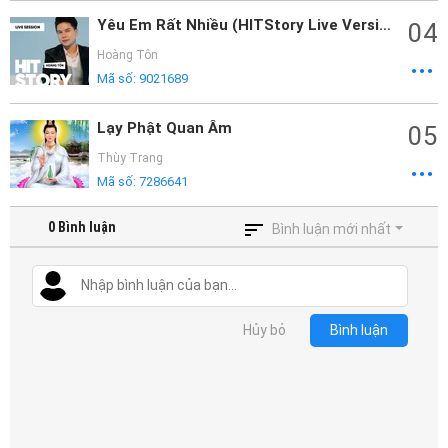
Yêu Em Rất Nhiều (HITStory Live Version)
04
Hoàng Tôn
Mã số:
9021689
Lạy Phật Quan Âm
05
Thùy Trang
Mã số:
7286641
0
Bình luận
Bình luận mới nhất
Hủy bỏ
Bình luận