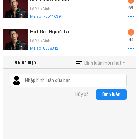
69
Lê Bảo Bình
Mã số:
75511639
Hot Girl Người Ta
44
Lê Bảo Bình
Mã số:
8338312
0
Bình luận
Bình luận mới nhất
Hủy bỏ
Bình luận