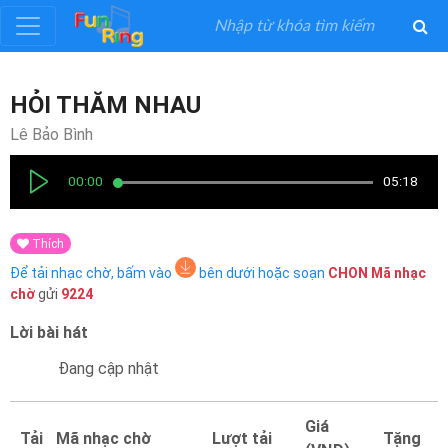
Đăng
HỎI THĂM NHAU
ký
Lê Bảo Bình
Đăng
00:00
05:18
nhập
Thích
Thể
Để tải nhạc chờ, bấm vào
bên dưới hoặc soạn
CHON
Mã nhạc
Loại
chờ
gửi
9224
Lời bài hát
Nghệ
Sĩ
Đang cập nhật
Khuyến
Giá
Tải
Mã nhạc chờ
Lượt tải
Tặng