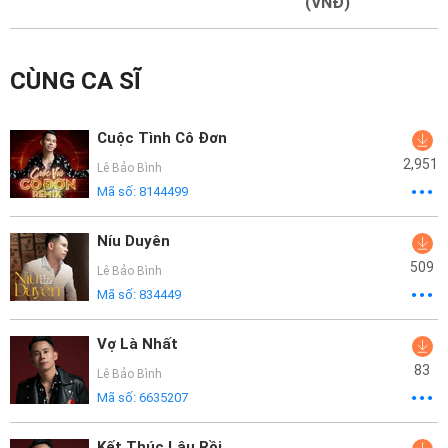
Mại
(VNĐ)
Hướng
CÙNG CA SĨ
Dẫn
Funring
Cuộc Tình Cô Đơn
Doanh
2,951
Lê Bảo Bình
Nghiệp
Mã số:
8144499
Níu Duyên
509
Lê Bảo Bình
Mã số:
834449
Vợ Là Nhất
83
Lê Bảo Bình
Mã số:
6635207
Kết Thúc Lâu Rồi