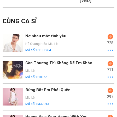
Mại
(VNĐ)
Hướng
CÙNG CA SĨ
Dẫn
Funring
Nợ nhau một tình yêu
Doanh
728
Hồ Quang Hiếu
,
Miu Lê
Nghiệp
Mã số:
81111264
Còn Thương Thì Không Để Em Khóc
711
Miu Lê
Mã số:
818155
Đừng Bắt Em Phải Quên
297
Miu Lê
Mã số:
8337913
Happy New Year Happy With You