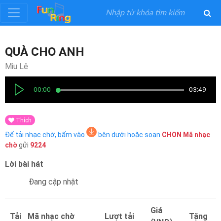
Đăng
QUÀ CHO ANH
ký
Miu Lê
Đăng
00:00
03:49
nhập
Thích
Thể
Để tải nhạc chờ, bấm vào
bên dưới hoặc soạn
CHON
Mã nhạc
Loại
chờ
gửi
9224
Lời bài hát
Nghệ
Sĩ
Đang cập nhật
Khuyến
Giá
Tải
Mã nhạc chờ
Lượt tải
Tặng