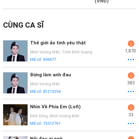
Mại
(VNĐ)
Hướng
CÙNG CA SĨ
Dẫn
Funring
Thế giới ảo tình yêu thật
Doanh
1,870
Minh Vương M4U
,
Trịnh Đình Quang
Nghiệp
Mã số:
694577
Đừng làm anh đau
383
Minh Vương M4U
Mã số:
81213254
Nhìn Về Phía Em (Lofi)
33
Đình Dũng
,
Minh Vương M4U
Mã số:
73512761
Nỗi đau ai ngờ