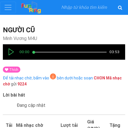
Đăng
NGƯỜI CŨ
ký
Minh Vương M4U
Đăng
00:00
03:53
nhập
Thích
Thể
Để tải nhạc chờ, bấm vào
bên dưới hoặc soạn
CHON
Mã nhạc
Loại
chờ
gửi
9224
Lời bài hát
Nghệ
Sĩ
Đang cập nhật
Khuyến
Giá
Tải
Mã nhạc chờ
Lượt tải
Tặng