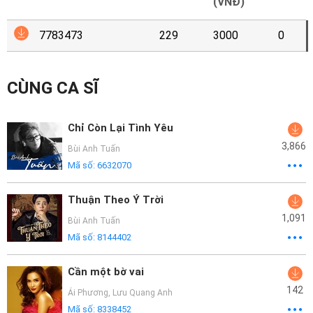
Mại
(VNĐ)
7783473
229
3000
0
Hướng
Dẫn
CÙNG CA SĨ
Funring
Doanh
Chỉ Còn Lại Tình Yêu
Nghiệp
3,866
Bùi Anh Tuấn
Mã số:
6632070
Thuận Theo Ý Trời
1,091
Bùi Anh Tuấn
Mã số:
8144402
Cần một bờ vai
142
Ái Phương
,
Lưu Quang Anh
Mã số:
8338452