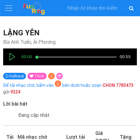
Đăng
LẶNG YÊN
ký
Bùi Anh Tuấn
,
Ái Phương
Đăng
00:00
00:55
nhập
Fulltrack
Thích
Thể
Để tải nhạc chờ, bấm vào
bên dưới hoặc soạn
CHON
7783473
Loại
gửi
9224
Lời bài hát
Nghệ
Sĩ
Đang cập nhật
Khuyến
Giá
Tải
Mã nhạc chờ
Lượt tải
Tặng