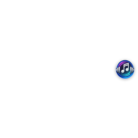
Copyright 2017 - MobiFone
Trung tâm Dịch vụ số MobiFone - Chi nhánh Tổng Công ty Viễn thông MobiFone
Trụ sở: Tòa nhà MobiFone, Lô VP1, Phường Yên Hòa, Thành phố Hà Nội