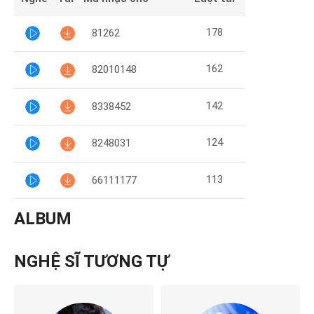
178
81262
162
82010148
142
8338452
124
8248031
113
66111177
ALBUM
NGHỆ SĨ TƯƠNG TỰ