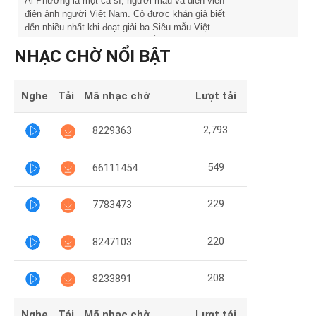
Mại
Ái Phương là một ca sĩ, người mẫu và diễn viên
điện ảnh người Việt Nam. Cô được khán giả biết
đến nhiều nhất khi đoạt giải ba Siêu mẫu Việt
Hướng
Nam năm 2011.\n\nNăm 2015, Ái Phương nhận
NHẠC CHỜ NỔI BẬT
giải Ca sĩ triển vọng tại giải thưởng âm nhạc Làn
Dẫn
Sóng Xanh, cô cũng được nhận đề cử Nghệ sĩ
mới của năm ở Zing Music Awards (ZMA).
Nghe
Tải
Mã nhạc chờ
Lượt tải
Funring
Doanh
2,793
8229363
Nghiệp
549
66111454
229
7783473
220
8247103
208
8233891
Nghe
Tải
Mã nhạc chờ
Lượt tải