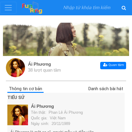
Đăng
ký
Đăng
nhập
Ái Phương
Quan tâm
38 lượt quan tâm
Thể
Loại
Thông tin cơ bản
Danh sách bài hát
TIỂU SỬ
Nghệ
Ái Phương
Sĩ
Tên thật: Phan Lê Ái Phương
Quốc gia: Việt Nam
Ngày sinh: 20/11/1989
Khuyến