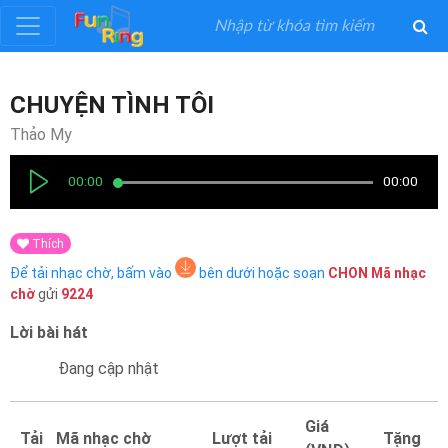
Đăng
CHUYỆN TÌNH TÔI
ký
Thảo My
Đăng
00:00
00:00
nhập
Thích
Thể
Để tải nhạc chờ, bấm vào
bên dưới hoặc soạn
CHON
Mã nhạc
Loại
chờ
gửi
9224
Lời bài hát
Nghệ
Sĩ
Đang cập nhật
Khuyến
Giá
Tải
Mã nhạc chờ
Lượt tải
Tặng