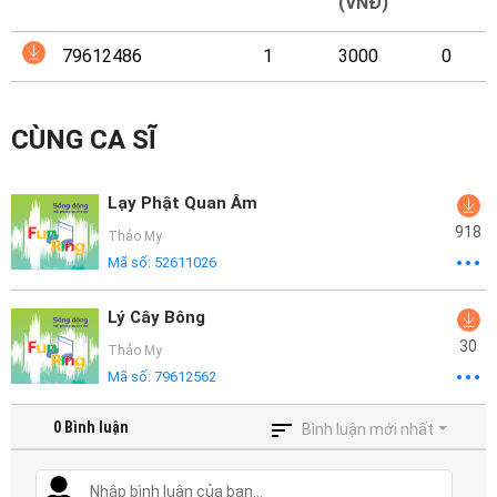
Mại
(VNĐ)
79612486
1
3000
0
Hướng
Dẫn
CÙNG CA SĨ
Funring
Doanh
Lạy Phật Quan Âm
Nghiệp
918
Thảo My
Mã số:
52611026
Lý Cây Bông
30
Thảo My
Mã số:
79612562
0
Bình luận
Bình luận mới nhất