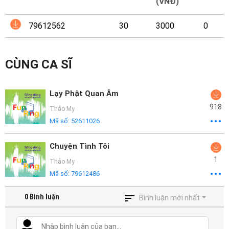
Mại
(VNĐ)
79612562
30
3000
0
Hướng
Dẫn
CÙNG CA SĨ
Funring
Doanh
Lạy Phật Quan Âm
Nghiệp
918
Thảo My
Mã số:
52611026
Chuyện Tình Tôi
1
Thảo My
Mã số:
79612486
0
Bình luận
Bình luận mới nhất