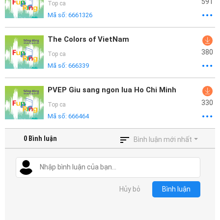
591
Top ca
Mã số:
6661326
The Colors of VietNam
380
Top ca
Mã số:
666339
PVEP Giu sang ngon lua Ho Chi Minh
330
Top ca
Mã số:
666464
0
Bình luận
Bình luận mới nhất
Hủy bỏ
Bình luận