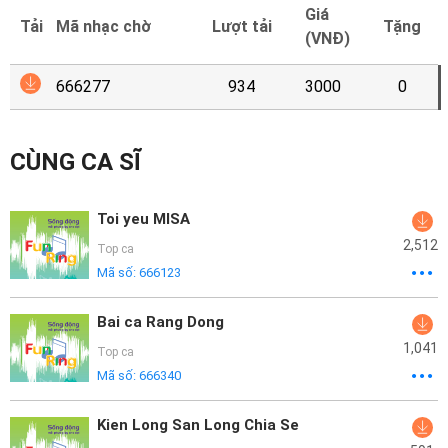
Mại
Giá
Tải
Mã nhạc chờ
Lượt tải
Tặng
(VNĐ)
Hướng
Dẫn
666277
934
3000
0
Funring
CÙNG CA SĨ
Doanh
Nghiệp
Toi yeu MISA
2,512
Top ca
Mã số:
666123
Bai ca Rang Dong
1,041
Top ca
Mã số:
666340
Kien Long San Long Chia Se