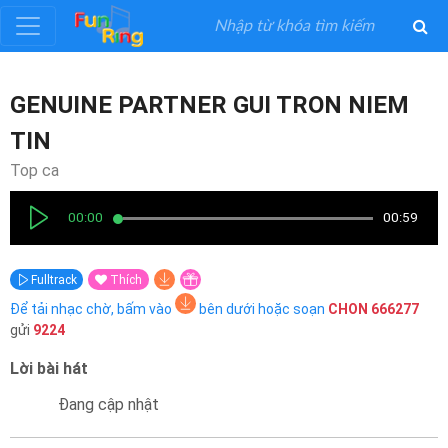
Đăng
GENUINE PARTNER GUI TRON NIEM
ký
TIN
Đăng
Top ca
nhập
00:00
00:59
Thể
Fulltrack
Thích
Loại
Để tải nhạc chờ, bấm vào
bên dưới hoặc soạn
CHON
666277
gửi
9224
Nghệ
Sĩ
Lời bài hát
Đang cập nhật
Khuyến