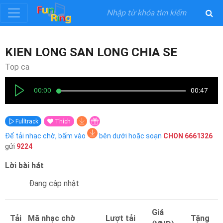
Đăng
KIEN LONG SAN LONG CHIA SE
ký
Top ca
Đăng
00:00
00:47
nhập
Fulltrack
Thích
Thể
Để tải nhạc chờ, bấm vào
bên dưới hoặc soạn
CHON
6661326
Loại
gửi
9224
Lời bài hát
Nghệ
Sĩ
Đang cập nhật
Khuyến
Giá
Tải
Mã nhạc chờ
Lượt tải
Tặng