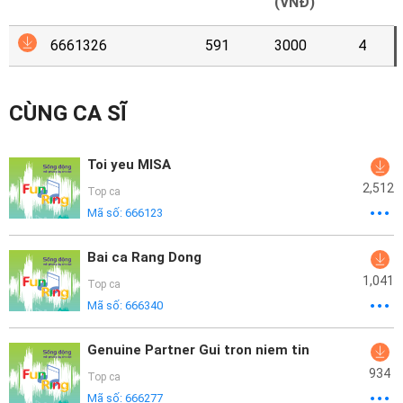
Mại
(VNĐ)
6661326
591
3000
4
Hướng
Dẫn
CÙNG CA SĨ
Funring
Doanh
Toi yeu MISA
Nghiệp
2,512
Top ca
Mã số:
666123
Bai ca Rang Dong
1,041
Top ca
Mã số:
666340
Genuine Partner Gui tron niem tin
934
Top ca
Mã số:
666277