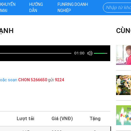
KHUYẾN
HƯỚNG
FUNRING DOANH
MẠI
DẪN
NGHIỆP
LẠNH
CÙN
01:00
hoặc soạn
CHON
5266650
gửi
9224
Lượt tải
Giá (VNĐ)
Tặng