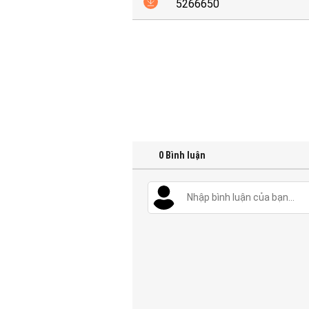
5266650
0
Bình luận