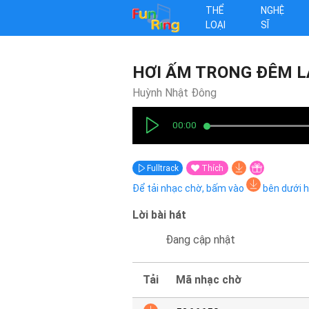
THỂ
NGHỆ
LOẠI
SĨ
HƠI ẤM TRONG ĐÊM 
Huỳnh Nhật Đông
00:00
Fulltrack
Thích
Để tải nhạc chờ, bấm vào
bên dưới 
Lời bài hát
Đang cập nhật
Tải
Mã nhạc chờ