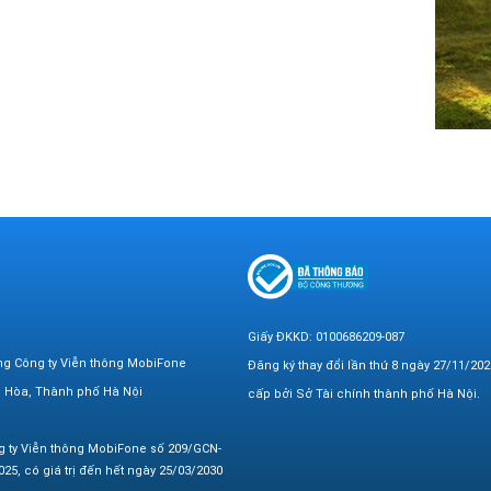
Giấy ĐKKD: 0100686209-087
ng Công ty Viễn thông MobiFone
Đăng ký thay đổi lần thứ 8 ngày 27/11/202
n Hòa, Thành phố Hà Nội
cấp bởi Sở Tài chính thành phố Hà Nội.
g ty Viễn thông MobiFone số 209/GCN-
25, có giá trị đến hết ngày 25/03/2030