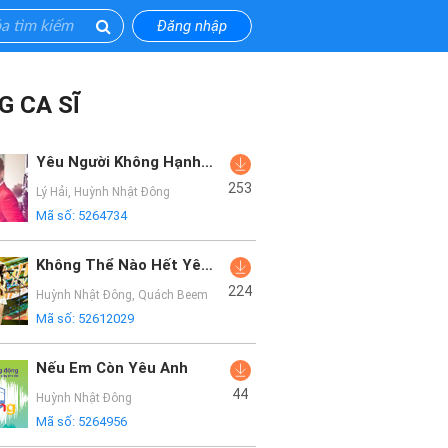
Đăng nhập
G CA SĨ
Yêu Người Không Hạnh Phúc
253
Lý Hải
,
Huỳnh Nhật Đông
Mã số:
5264734
Không Thể Nào Hết Yêu Em
224
Huỳnh Nhật Đông
,
Quách Beem
Mã số:
52612029
Nếu Em Còn Yêu Anh
44
Huỳnh Nhật Đông
Mã số:
5264956